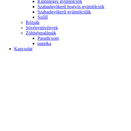
Különleges gyümölcsök
Szabadgyökerű bogyós gyümölcsök
Szabadgyökerű gyümölcsfák
Szőlő
Rózsák
Sövénynövények
Zöldségpalánták
Paradicsom
paprika
Kapcsolat