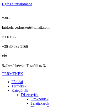
Ugrás a tartalomhoz
MAIL :
faiskola.cedruskert@gmail.com
TELEFON :
+36 30 682 5166
CÍM :
Székesfehérvár, Tasnádi u. 3.
TERMÉKEK
Főoldal
Termékek
Kategóriák
Díszcserjék
Örökzöldek
Talajtakarók