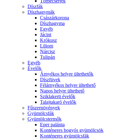
Törpecserjék
Díszfák
Díszhagymák
Császárkorona
Díszhagyma
Egyéb
Jácint
Krókusz
Liliom
Nárcisz
Tulipán
Egyéb
Évelők
Árnyékos helyre ültethetők
Díszfüvek
Félárnyékos helyre ültethető
Napos helyre ültethető
Sziklakerti évelők
Talajtakaró évelők
Fűszernövények
Gyümölcsfák
Gyümölcstermők
Eper palánta
Konténeres bogyós gyümölcsök
Konténeres gyümölcsfák