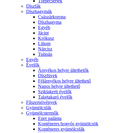
Törpecserjék
Díszfák
Díszhagymák
Császárkorona
Díszhagyma
Egyéb
Jácint
Krókusz
Liliom
Nárcisz
Tulipán
Egyéb
Évelők
Árnyékos helyre ültethetők
Díszfüvek
Félárnyékos helyre ültethető
Napos helyre ültethető
Sziklakerti évelők
Talajtakaró évelők
Fűszernövények
Gyümölcsfák
Gyümölcstermők
Eper palánta
Konténeres bogyós gyümölcsök
Konténeres gyümölcsfák