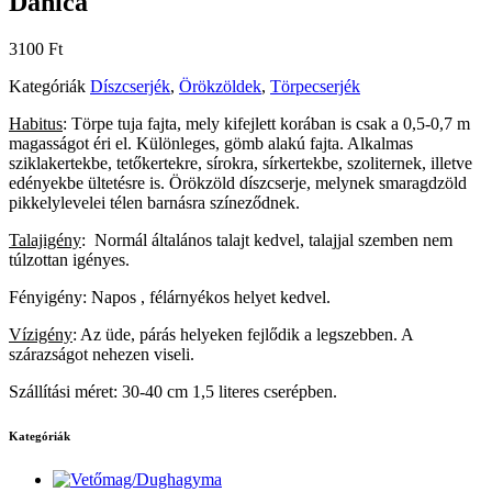
Danica
3100
Ft
Kategóriák
Díszcserjék
,
Örökzöldek
,
Törpecserjék
Habitus
: Törpe tuja fajta, mely kifejlett korában is csak a 0,5-0,7 m
magasságot éri el. Különleges, gömb alakú fajta. Alkalmas
sziklakertekbe, tetőkertekre, sírokra, sírkertekbe, szoliternek, illetve
edényekbe ültetésre is. Örökzöld díszcserje, melynek smaragdzöld
pikkelylevelei télen barnásra színeződnek.
Talajigény
: Normál általános talajt kedvel, talajjal szemben nem
túlzottan igényes.
Fényigény: Napos , félárnyékos helyet kedvel.
Vízigény
: Az üde, párás helyeken fejlődik a legszebben. A
szárazságot nehezen viseli.
Szállítási méret: 30-40 cm 1,5 literes cserépben.
Kategóriák