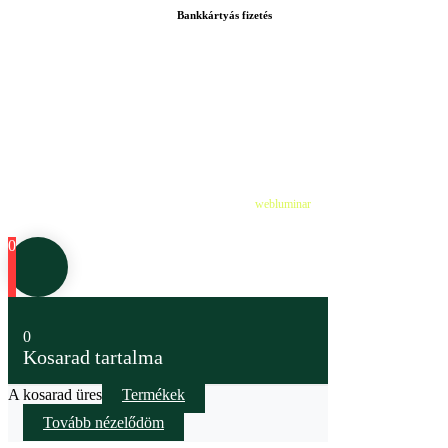
Bankkártyás fizetés
©
2026
Cédruskert Faiskola Minden jog fenntartva.
Design & Developed by
webluminar
0
0
Kosarad tartalma
A kosarad üres
Termékek
Tovább nézelődöm