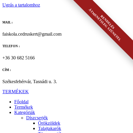
Ugrás a tartalomhoz
ÁTMENETILEG SZÜNETEL
RENDELÉS
MAIL :
faiskola.cedruskert@gmail.com
TELEFON :
+36 30 682 5166
CÍM :
Székesfehérvár, Tasnádi u. 3.
TERMÉKEK
Főoldal
Termékek
Kategóriák
Díszcserjék
Örökzöldek
Talajtakarók