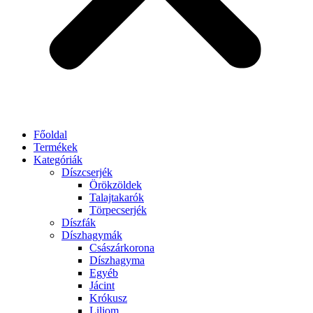
Főoldal
Termékek
Kategóriák
Díszcserjék
Örökzöldek
Talajtakarók
Törpecserjék
Díszfák
Díszhagymák
Császárkorona
Díszhagyma
Egyéb
Jácint
Krókusz
Liliom