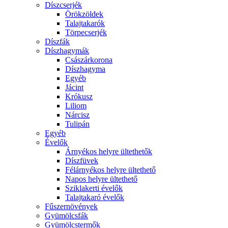
Díszcserjék
Örökzöldek
Talajtakarók
Törpecserjék
Díszfák
Díszhagymák
Császárkorona
Díszhagyma
Egyéb
Jácint
Krókusz
Liliom
Nárcisz
Tulipán
Egyéb
Évelők
Árnyékos helyre ültethetők
Díszfüvek
Félárnyékos helyre ültethető
Napos helyre ültethető
Sziklakerti évelők
Talajtakaró évelők
Fűszernövények
Gyümölcsfák
Gyümölcstermők