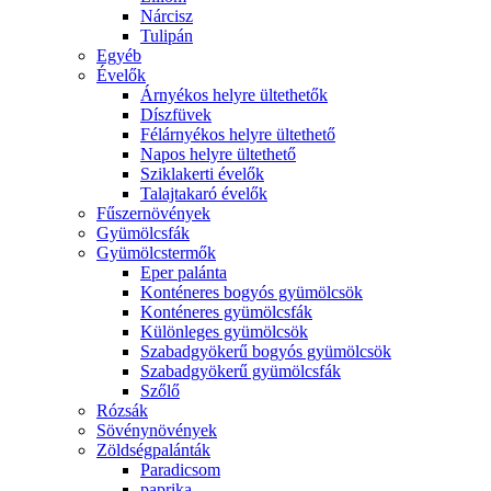
Nárcisz
Tulipán
Egyéb
Évelők
Árnyékos helyre ültethetők
Díszfüvek
Félárnyékos helyre ültethető
Napos helyre ültethető
Sziklakerti évelők
Talajtakaró évelők
Fűszernövények
Gyümölcsfák
Gyümölcstermők
Eper palánta
Konténeres bogyós gyümölcsök
Konténeres gyümölcsfák
Különleges gyümölcsök
Szabadgyökerű bogyós gyümölcsök
Szabadgyökerű gyümölcsfák
Szőlő
Rózsák
Sövénynövények
Zöldségpalánták
Paradicsom
paprika