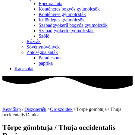
Eper palánta
Konténeres bogyós gyümölcsök
Konténeres gyümölcsfák
Különleges gyümölcsök
Szabadgyökerű bogyós gyümölcsök
Szabadgyökerű gyümölcsfák
Szőlő
Rózsák
Sövénynövények
Zöldségpalánták
Paradicsom
paprika
Kapcsolat
Kezdőlap
/
Díszcserjék
/
Örökzöldek
/ Törpe gömbtuja / Thuja
occidentalis Danica
Törpe gömbtuja / Thuja occidentalis