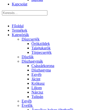
Kapcsolat
Főoldal
Termékek
Kategóriák
Díszcserjék
Örökzöldek
Talajtakarók
Törpecserjék
Díszfák
Díszhagymák
Császárkorona
Díszhagyma
Egyéb
Jácint
Krókusz
Liliom
Nárcisz
Tulipán
Egyéb
Évelők
Árnyékos helyre ültethetők