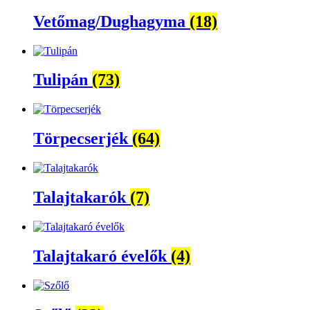
Vetőmag/Dughagyma
(18)
Tulipán
(73)
Törpecserjék
(64)
Talajtakarók
(7)
Talajtakaró évelők
(4)