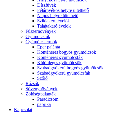
Díszfüvek
Félárnyékos helyre ültethető
Napos helyre ültethető
Sziklakerti évelők
Talajtakaró évelők
Fűszernövények
Gyümölcsfák
Gyümölcstermők
Eper palánta
Konténeres bogyós gyümölcsök
Konténeres gyümölcsfák
Különleges gyümölcsök
Szabadgyökerű bogyós gyümölcsök
Szabadgyökerű gyümölcsfák
Szőlő
Rózsák
Sövénynövények
Zöldségpalánták
Paradicsom
paprika
Kapcsolat