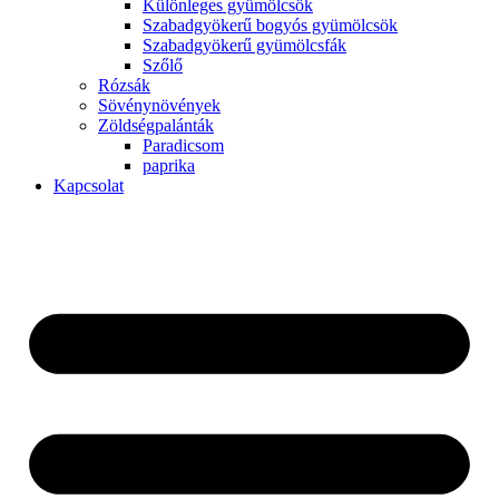
Különleges gyümölcsök
Szabadgyökerű bogyós gyümölcsök
Szabadgyökerű gyümölcsfák
Szőlő
Rózsák
Sövénynövények
Zöldségpalánták
Paradicsom
paprika
Kapcsolat