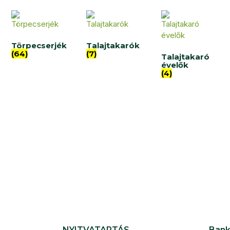
Törpecserjék
Talajtakarók
(64)
(7)
Talajtakaró
évelők
(4)
NYITVATARTÁS
Bank