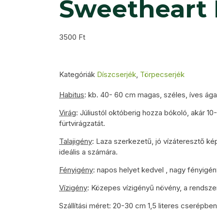
Sweetheart 
3500
Ft
Kategóriák
Díszcserjék
,
Törpecserjék
Habitus
: kb. 40- 60 cm magas, széles, íves ága
Virág
: Júliustól októberig hozza bókoló, akár 10
fürtvirágzatát.
Talajigény
: Laza szerkezetű, jó vízáteresztő k
ideális a számára.
Fényigény
: napos helyet kedvel , nagy fényigé
Vízigény
: Közepes vízigényű növény, a rendsze
Szállítási méret: 20-30 cm 1,5 literes cserépben