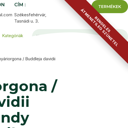
ON
CÍM :
TERMÉKEK
ÁTMENETILEG SZÜNETEL
il.com
Székesfehérvár,
RENDELÉS
Tasnádi u. 3.
Kategóriák
yáriorgona / Buddleja davidii
orgona /
idii
andy