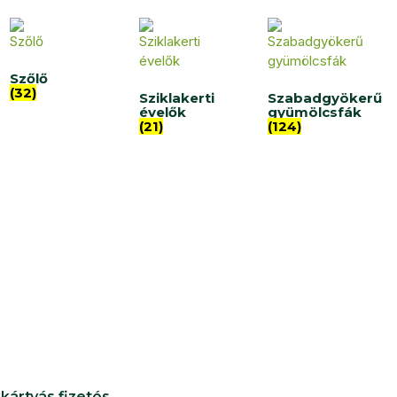
Szőlő
(32)
Sziklakerti
Szabadgyökerű
évelők
gyümölcsfák
(21)
(124)
kártyás fizetés