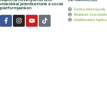
videókkal jelentkeztünk a social
platformjainkon
Fontos információk
Általános Szerződési
Adatkezelési tájéko
©
202