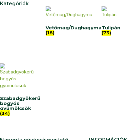
Kategóriák
Vetőmag/Dughagyma
Tulipán
(18)
(73)
Szabadgyökerű
bogyós
gyümölcsök
(34)
Naponta növényismertető
INFORMÁCIÓK