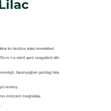
Lilac
kkal és lándzsa alakú levelekkel.
-15cm-t is elérő apró virágokból álló
épességű, tápanyagban gazdag talaj
nyű növény.
res öntözést meghálálja.
.