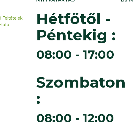
Hétfőtől -
 Feltételek
ztató
Péntekig :
08:00 - 17:00
Szombaton
:
08:00 - 12:00
6
Cédruskert Faiskola Minden jog fenntartva.