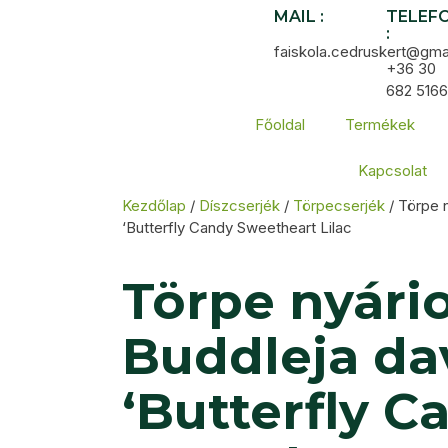
MAIL :
TELEF
:
faiskola.cedruskert@gma
+36 30
682 5166
Főoldal
Termékek
Kapcsolat
Kezdőlap
/
Díszcserjék
/
Törpecserjék
/ Törpe n
‘Butterfly Candy Sweetheart Lilac
Törpe nyári
Buddleja dav
‘Butterfly C