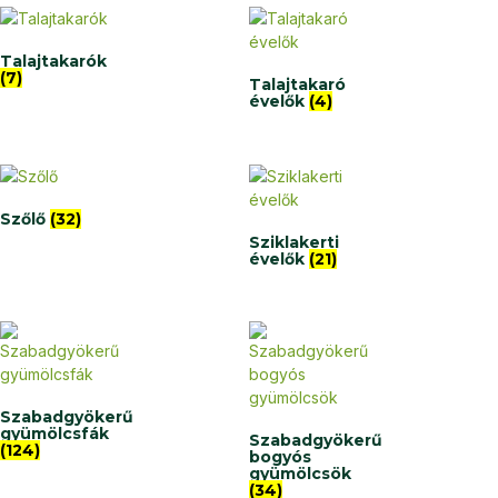
Talajtakarók
(7)
Talajtakaró
évelők
(4)
Szőlő
(32)
Sziklakerti
évelők
(21)
Szabadgyökerű
gyümölcsfák
Szabadgyökerű
(124)
bogyós
gyümölcsök
(34)