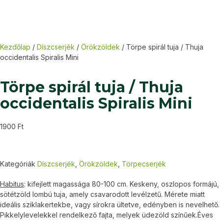
Kezdőlap
/
Díszcserjék
/
Örökzöldek
/ Törpe spirál tuja / Thuja
occidentalis Spiralis Mini
Törpe spirál tuja / Thuja
occidentalis Spiralis Mini
1900
Ft
Kategóriák
Díszcserjék
,
Örökzöldek
,
Törpecserjék
Habitus
: kifejlett magassága 80-100 cm. Keskeny, oszlopos formájú,
sötétzöld lombú tuja, amely csavarodott levélzetű. Mérete miatt
ideális sziklakertekbe, vagy sírokra ültetve, edényben is nevelhető.
Pikkelylevelekkel rendelkező fajta, melyek üdezöld színűek.Éves