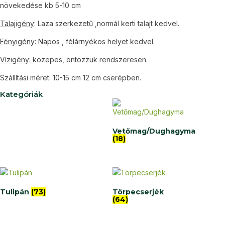
növekedése kb 5-10 cm
Talajigény
: Laza szerkezetű ,normál kerti talajt kedvel.
Fényigény
: Napos , félárnyékos helyet kedvel.
Vízigény:
közepes, öntözzük rendszeresen.
Szállítási méret: 10-15 cm 12 cm cserépben.
Kategóriák
Vetőmag/Dughagyma
(18)
Tulipán
(73)
Törpecserjék
(64)