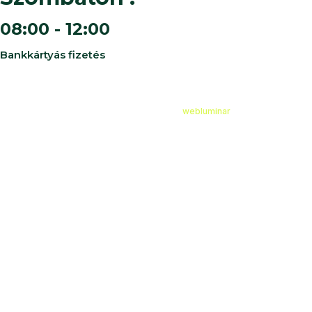
08:00 - 12:00
Bankkártyás fizetés
©
2026
Cédruskert Faiskola Minden jog fenntartva.
Design & Developed by
webluminar