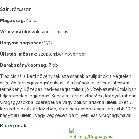
Szín:
rózsaszín
Magasság:
45 cm
Virágzási időszak:
április- május
Hagyma nagysága:
11/12
Ültetési időszak:
szeptember-november
Darabszám/csomag:
7 db
Tradicionális kerti növénynek számítanak a tulipánok a végtelen
szín- és formagazdagságukkal. A tulipánok teljes napsütésben,
termékeny, közepes nedvességtartalmú, jó vízelvezetésű talajban
teljesítenek a legjobban. Könnyen termeszthetőek, leggyakrabban
virágágyásokba, cserepekbe vagy balkonládákba ültetik őket. A
legszebb hatás érdekében, érdemes csoportosan (legalább 10-15
hagymát) ültetni, vagy vegyesen bármilyen más virághagymával.
Kategóriák