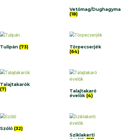
Vetőmag/Dughagyma
(18)
Tulipán
(73)
Törpecserjék
(64)
Talajtakarók
(7)
Talajtakaró
évelők
(4)
Szőlő
(32)
Sziklakerti