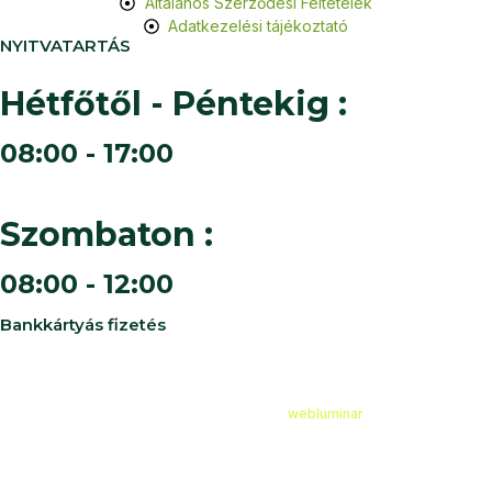
Általános Szerződési Feltételek
Adatkezelési tájékoztató
NYITVATARTÁS
Hétfőtől - Péntekig :
08:00 - 17:00
Szombaton :
08:00 - 12:00
Bankkártyás fizetés
©
2026
Cédruskert Faiskola Minden jog fenntartva.
Design & Developed by
webluminar