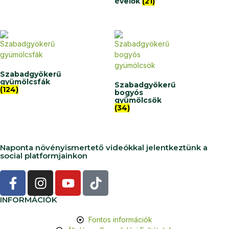
évelők
(21)
Szabadgyökerű
gyümölcsfák
Szabadgyökerű
(124)
bogyós
gyümölcsök
(34)
Naponta növényismertető videókkal jelentkeztünk a
social platformjainkon
INFORMÁCIÓK
Fontos információk