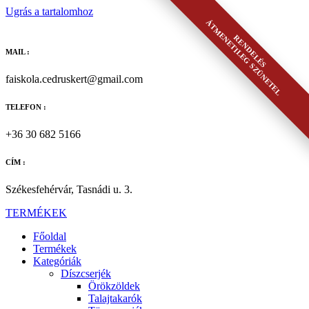
Ugrás a tartalomhoz
ÁTMENETILEG SZÜNETEL
RENDELÉS
MAIL :
faiskola.cedruskert@gmail.com
TELEFON :
+36 30 682 5166
CÍM :
Székesfehérvár, Tasnádi u. 3.
TERMÉKEK
Főoldal
Termékek
Kategóriák
Díszcserjék
Örökzöldek
Talajtakarók