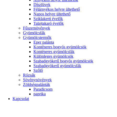
Díszfüvek
Félárnyékos helyre ültethető
Napos helyre ültethető
Sziklakerti évelők
Talajtakaró évelők
Fűszernövények
Gyümölcsfák
Gyümölcstermők
Eper palánta
Konténeres bogyós gyümölcsök
Konténeres gyümölcsfák
Különleges gyümölcsök
Szabadgyökerű bogyós gyümölcsök
Szabadgyökerű gyümölcsfák
Szőlő
Rózsák
Sövénynövények
Zöldségpalánták
Paradicsom
paprika
Kapcsolat