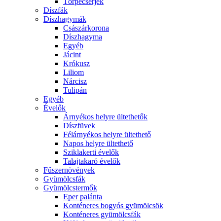
Törpecserjék
Díszfák
Díszhagymák
Császárkorona
Díszhagyma
Egyéb
Jácint
Krókusz
Liliom
Nárcisz
Tulipán
Egyéb
Évelők
Árnyékos helyre ültethetők
Díszfüvek
Félárnyékos helyre ültethető
Napos helyre ültethető
Sziklakerti évelők
Talajtakaró évelők
Fűszernövények
Gyümölcsfák
Gyümölcstermők
Eper palánta
Konténeres bogyós gyümölcsök
Konténeres gyümölcsfák