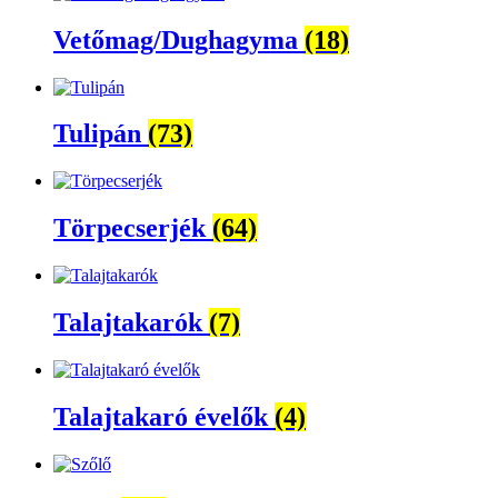
Vetőmag/Dughagyma
(18)
Tulipán
(73)
Törpecserjék
(64)
Talajtakarók
(7)
Talajtakaró évelők
(4)