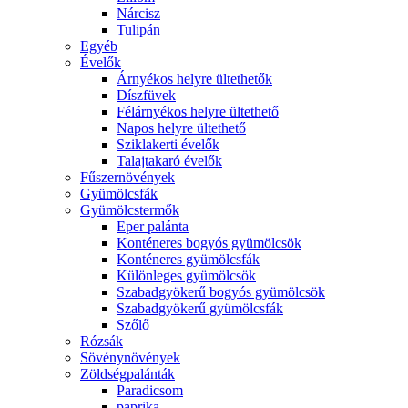
Nárcisz
Tulipán
Egyéb
Évelők
Árnyékos helyre ültethetők
Díszfüvek
Félárnyékos helyre ültethető
Napos helyre ültethető
Sziklakerti évelők
Talajtakaró évelők
Fűszernövények
Gyümölcsfák
Gyümölcstermők
Eper palánta
Konténeres bogyós gyümölcsök
Konténeres gyümölcsfák
Különleges gyümölcsök
Szabadgyökerű bogyós gyümölcsök
Szabadgyökerű gyümölcsfák
Szőlő
Rózsák
Sövénynövények
Zöldségpalánták
Paradicsom
paprika