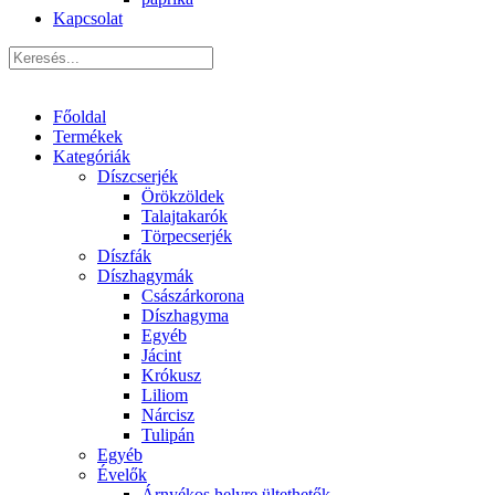
Kapcsolat
Főoldal
Termékek
Kategóriák
Díszcserjék
Örökzöldek
Talajtakarók
Törpecserjék
Díszfák
Díszhagymák
Császárkorona
Díszhagyma
Egyéb
Jácint
Krókusz
Liliom
Nárcisz
Tulipán
Egyéb
Évelők
Árnyékos helyre ültethetők