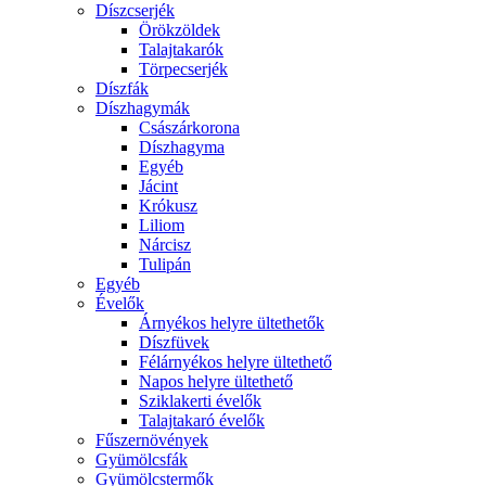
Díszcserjék
Örökzöldek
Talajtakarók
Törpecserjék
Díszfák
Díszhagymák
Császárkorona
Díszhagyma
Egyéb
Jácint
Krókusz
Liliom
Nárcisz
Tulipán
Egyéb
Évelők
Árnyékos helyre ültethetők
Díszfüvek
Félárnyékos helyre ültethető
Napos helyre ültethető
Sziklakerti évelők
Talajtakaró évelők
Fűszernövények
Gyümölcsfák
Gyümölcstermők