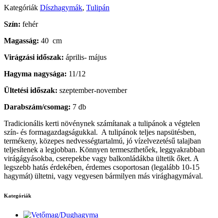
Kategóriák
Díszhagymák
,
Tulipán
Szín:
fehér
Magasság:
40 cm
Virágzási időszak:
április- május
Hagyma nagysága:
11/12
Ültetési időszak:
szeptember-november
Darabszám/csomag:
7 db
Tradicionális kerti növénynek számítanak a tulipánok a végtelen
szín- és formagazdagságukkal. A tulipánok teljes napsütésben,
termékeny, közepes nedvességtartalmú, jó vízelvezetésű talajban
teljesítenek a legjobban. Könnyen termeszthetőek, leggyakrabban
virágágyásokba, cserepekbe vagy balkonládákba ültetik őket. A
legszebb hatás érdekében, érdemes csoportosan (legalább 10-15
hagymát) ültetni, vagy vegyesen bármilyen más virághagymával.
Kategóriák