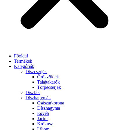
Főoldal
Termékek
Kategóriák
Díszcserjék
Örökzöldek
Talajtakarók
Törpecserjék
Díszfák
Díszhagymák
Császárkorona
Díszhagyma
Egyéb
Jácint
Krókusz
Liliom