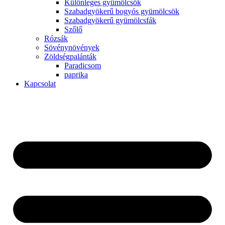
Különleges gyümölcsök
Szabadgyökerű bogyós gyümölcsök
Szabadgyökerű gyümölcsfák
Szőlő
Rózsák
Sövénynövények
Zöldségpalánták
Paradicsom
paprika
Kapcsolat