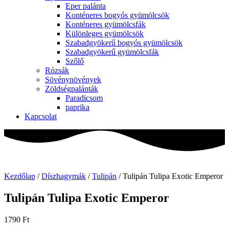
Eper palánta
Konténeres bogyós gyümölcsök
Konténeres gyümölcsfák
Különleges gyümölcsök
Szabadgyökerű bogyós gyümölcsök
Szabadgyökerű gyümölcsfák
Szőlő
Rózsák
Sövénynövények
Zöldségpalánták
Paradicsom
paprika
Kapcsolat
Kezdőlap
/
Díszhagymák
/
Tulipán
/ Tulipán Tulipa Exotic Emperor
Tulipán Tulipa Exotic Emperor
1790
Ft