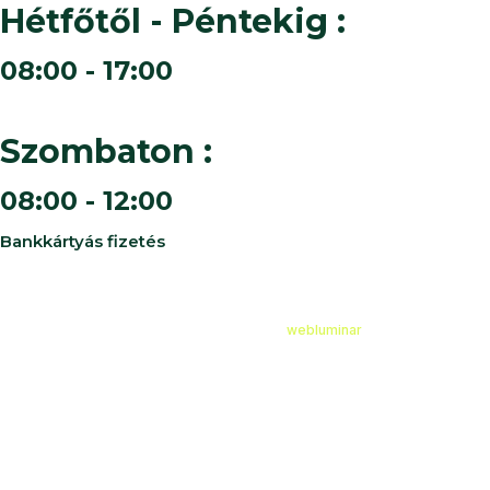
Hétfőtől - Péntekig :
08:00 - 17:00
Szombaton :
08:00 - 12:00
Bankkártyás fizetés
©
2026
Cédruskert Faiskola Minden jog fenntartva.
Design & Developed by
webluminar