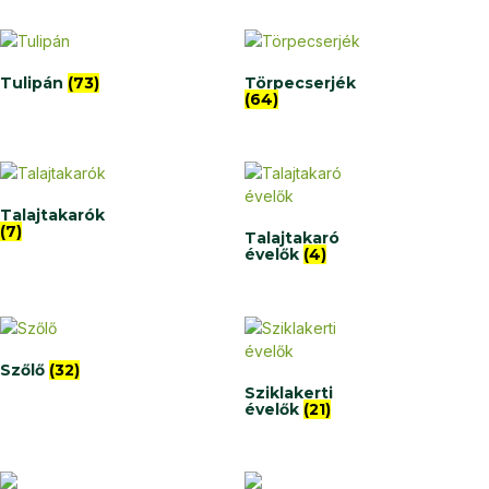
Tulipán
(73)
Törpecserjék
(64)
Talajtakarók
(7)
Talajtakaró
évelők
(4)
Szőlő
(32)
Sziklakerti
évelők
(21)