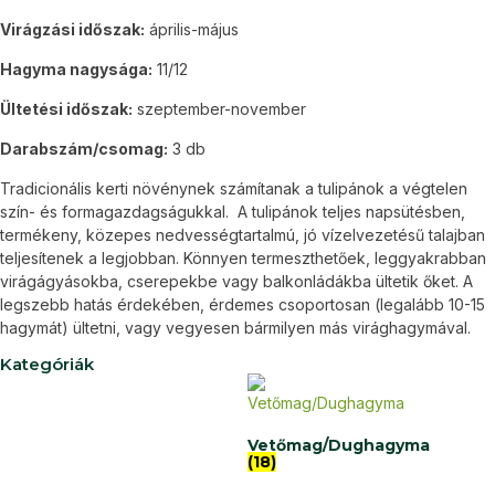
Virágzási időszak:
április-május
Hagyma nagysága:
11/12
Ültetési időszak:
szeptember-november
Darabszám/csomag:
3 db
Tradicionális kerti növénynek számítanak a tulipánok a végtelen
szín- és formagazdagságukkal. A tulipánok teljes napsütésben,
termékeny, közepes nedvességtartalmú, jó vízelvezetésű talajban
teljesítenek a legjobban. Könnyen termeszthetőek, leggyakrabban
virágágyásokba, cserepekbe vagy balkonládákba ültetik őket. A
legszebb hatás érdekében, érdemes csoportosan (legalább 10-15
hagymát) ültetni, vagy vegyesen bármilyen más virághagymával.
Kategóriák
Vetőmag/Dughagyma
(18)