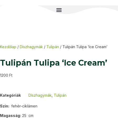
Kezdőlap
/
Díszhagymák
/
Tulipán
/ Tulipán Tulipa ‘Ice Cream’
Tulipán Tulipa ‘Ice Cream’
1200
Ft
Kategóriák
Díszhagymák
,
Tulipán
Szín:
fehér-ciklámen
Magasság:
25 cm