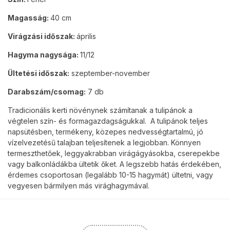
Magasság:
40 cm
Virágzási időszak:
április
Hagyma nagysága:
11/12
Ültetési időszak:
szeptember-november
Darabszám/csomag:
7 db
Tradicionális kerti növénynek számítanak a tulipánok a
végtelen szín- és formagazdagságukkal. A tulipánok teljes
napsütésben, termékeny, közepes nedvességtartalmú, jó
vízelvezetésű talajban teljesítenek a legjobban. Könnyen
termeszthetőek, leggyakrabban virágágyásokba, cserepekbe
vagy balkonládákba ültetik őket. A legszebb hatás érdekében,
érdemes csoportosan (legalább 10-15 hagymát) ültetni, vagy
vegyesen bármilyen más virághagymával.