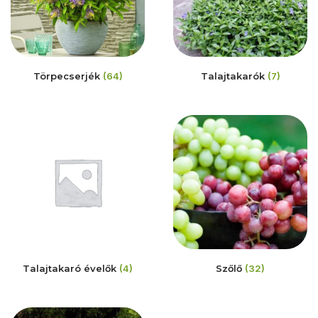
Törpecserjék
(64)
Talajtakarók
(7)
Talajtakaró évelők
(4)
Szőlő
(32)