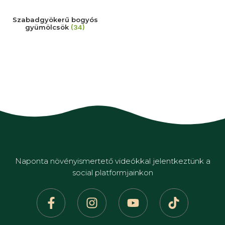
Szabadgyökerű bogyós
gyümölcsök
(34)
Naponta növényismertető videókkal jelentkeztünk a
social platformjainkon