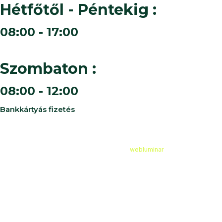
Hétfőtől - Péntekig :
08:00 - 17:00
Szombaton :
08:00 - 12:00
Bankkártyás fizetés
©
2026
Cédruskert Faiskola Minden jog fenntartva.
Design & Developed by
webluminar