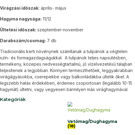
Virágzási időszak:
április- május
Hagyma nagysága:
11/12
Ültetési időszak:
szeptember-november
Darabszám/csomag:
7 db
Tradicionális kerti növénynek számítanak a tulipánok a végtelen
szín- és formagazdagságukkal. A tulipánok teljes napsütésben,
termékeny, közepes nedvességtartalmú, jó vízelvezetésű talajban
teljesítenek a legjobban. Könnyen termeszthetőek, leggyakrabban
virágágyásokba, cserepekbe vagy balkonládákba ültetik őket. A
legszebb hatás érdekében, érdemes csoportosan (legalább 10-15
hagymát) ültetni, vagy vegyesen bármilyen más virághagymával.
Kategóriák
Vetőmag/Dughagyma
(18)