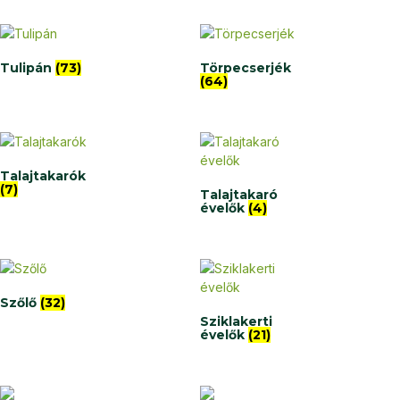
Tulipán
(73)
Törpecserjék
(64)
Talajtakarók
(7)
Talajtakaró
évelők
(4)
Szőlő
(32)
Sziklakerti
évelők
(21)