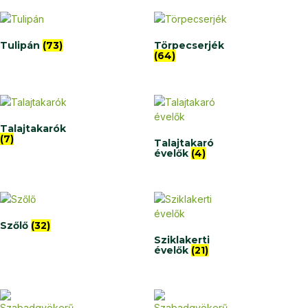
Tulipán
(73)
Törpecserjék
(64)
Talajtakarók
(7)
Talajtakaró
évelők
(4)
Szőlő
(32)
Sziklakerti
évelők
(21)