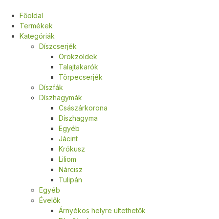
Főoldal
Termékek
Kategóriák
Díszcserjék
Örökzöldek
Talajtakarók
Törpecserjék
Díszfák
Díszhagymák
Császárkorona
Díszhagyma
Egyéb
Jácint
Krókusz
Liliom
Nárcisz
Tulipán
Egyéb
Évelők
Árnyékos helyre ültethetők