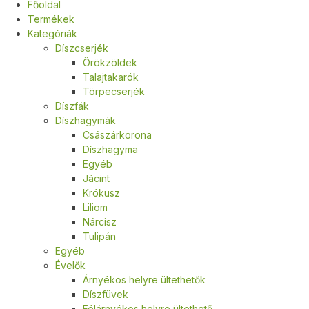
Főoldal
Termékek
Kategóriák
Díszcserjék
Örökzöldek
Talajtakarók
Törpecserjék
Díszfák
Díszhagymák
Császárkorona
Díszhagyma
Egyéb
Jácint
Krókusz
Liliom
Nárcisz
Tulipán
Egyéb
Évelők
Árnyékos helyre ültethetők
Díszfüvek
Félárnyékos helyre ültethető