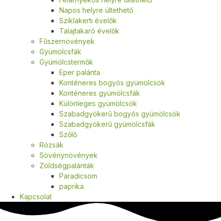
Napos helyre ültethető
Sziklakerti évelők
Talajtakaró évelők
Fűszernövények
Gyümölcsfák
Gyümölcstermők
Eper palánta
Konténeres bogyós gyümölcsök
Konténeres gyümölcsfák
Különleges gyümölcsök
Szabadgyökerű bogyós gyümölcsök
Szabadgyökerű gyümölcsfák
Szőlő
Rózsák
Sövénynövények
Zöldségpalánták
Paradicsom
paprika
Kapcsolat