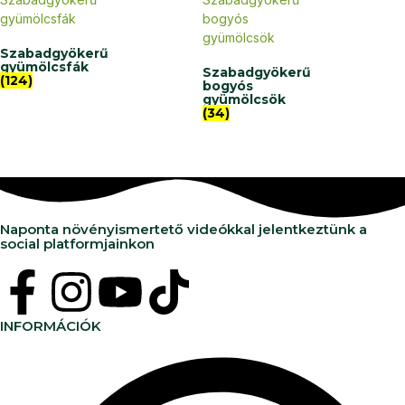
Szabadgyökerű
gyümölcsfák
Szabadgyökerű
(124)
bogyós
gyümölcsök
(34)
Naponta növényismertető videókkal jelentkeztünk a
social platformjainkon
INFORMÁCIÓK