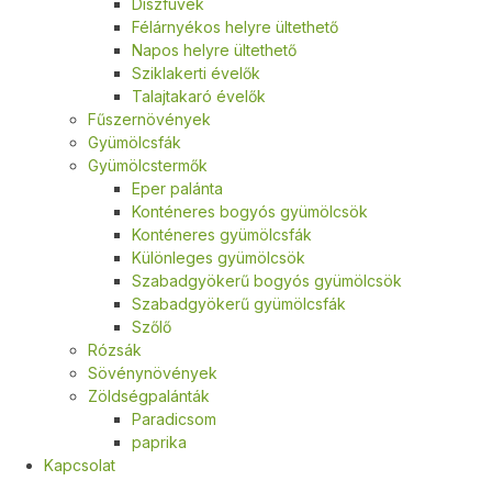
Díszfüvek
Félárnyékos helyre ültethető
Napos helyre ültethető
Sziklakerti évelők
Talajtakaró évelők
Fűszernövények
Gyümölcsfák
Gyümölcstermők
Eper palánta
Konténeres bogyós gyümölcsök
Konténeres gyümölcsfák
Különleges gyümölcsök
Szabadgyökerű bogyós gyümölcsök
Szabadgyökerű gyümölcsfák
Szőlő
Rózsák
Sövénynövények
Zöldségpalánták
Paradicsom
paprika
Kapcsolat