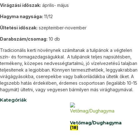
Virágzási időszak:
április- május
Hagyma nagysága:
11/12
Ültetési időszak:
szeptember-november
Darabszám/csomag:
10 db
Tradicionális kerti növénynek számítanak a tulipánok a végtelen
szín- és formagazdagságukkal. A tulipánok teljes napsütésben,
termékeny, közepes nedvességtartalmú, jó vízelvezetésű talajban
teljesítenek a legjobban. Könnyen termeszthetőek, leggyakrabban
virágágyásokba, cserepekbe vagy balkonládákba ültetik őket. A
legszebb hatás érdekében, érdemes csoportosan (legalább 10-15
hagymát) ültetni, vagy vegyesen bármilyen más virághagymával.
Kategóriák
Vetőmag/Dughagyma
(18)