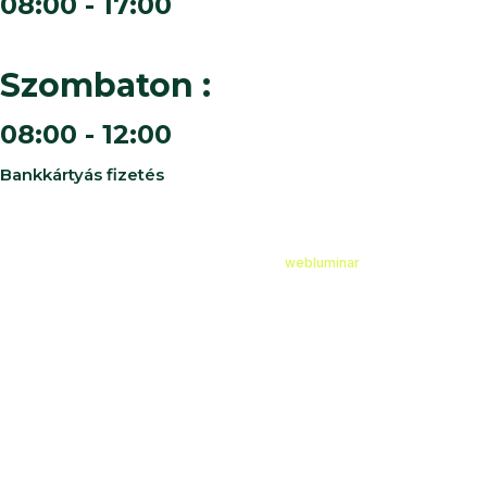
08:00 - 17:00
Szombaton :
08:00 - 12:00
Bankkártyás fizetés
©
2026
Cédruskert Faiskola Minden jog fenntartva.
Design & Developed by
webluminar