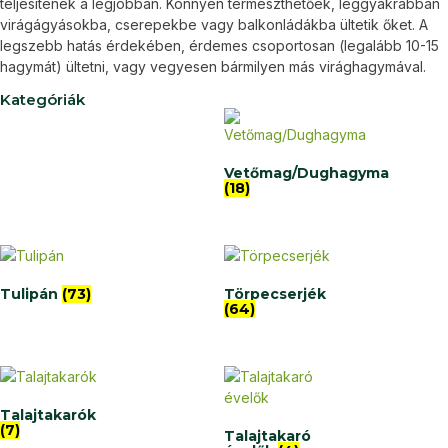
teljesítenek a legjobban. Könnyen termeszthetőek, leggyakrabban
virágágyásokba, cserepekbe vagy balkonládákba ültetik őket. A
legszebb hatás érdekében, érdemes csoportosan (legalább 10-15
hagymát) ültetni, vagy vegyesen bármilyen más virághagymával.
Kategóriák
Vetőmag/Dughagyma
(18)
Tulipán
(73)
Törpecserjék
(64)
Talajtakarók
(7)
Talajtakaró