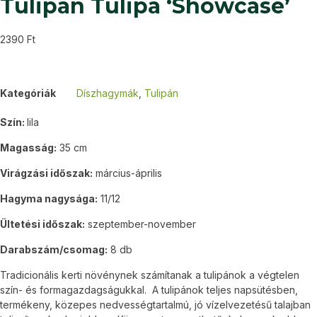
Tulipán Tulipa ‘Showcase’
2390
Ft
Kategóriák
Díszhagymák
,
Tulipán
Szín:
lila
Magasság:
35 cm
Virágzási időszak:
március-április
Hagyma nagysága:
11/12
Ültetési időszak:
szeptember-november
Darabszám/csomag:
8 db
Tradicionális kerti növénynek számítanak a tulipánok a végtelen
szín- és formagazdagságukkal. A tulipánok teljes napsütésben,
termékeny, közepes nedvességtartalmú, jó vízelvezetésű talajban