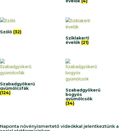
évelők
(4)
Szőlő
(32)
Sziklakerti
évelők
(21)
Szabadgyökerű
gyümölcsfák
Szabadgyökerű
(124)
bogyós
gyümölcsök
(34)
Naponta növényismertető videókkal jelentkeztünk a
social platformjainkon