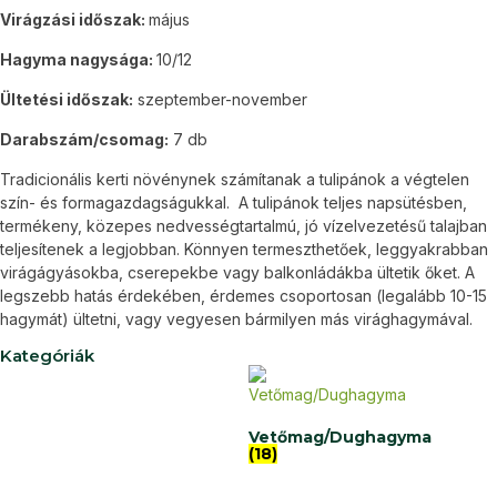
Virágzási időszak:
május
Hagyma nagysága:
10/12
Ültetési időszak:
szeptember-november
Darabszám/csomag:
7 db
Tradicionális kerti növénynek számítanak a tulipánok a végtelen
szín- és formagazdagságukkal. A tulipánok teljes napsütésben,
termékeny, közepes nedvességtartalmú, jó vízelvezetésű talajban
teljesítenek a legjobban. Könnyen termeszthetőek, leggyakrabban
virágágyásokba, cserepekbe vagy balkonládákba ültetik őket. A
legszebb hatás érdekében, érdemes csoportosan (legalább 10-15
hagymát) ültetni, vagy vegyesen bármilyen más virághagymával.
Kategóriák
Vetőmag/Dughagyma
(18)