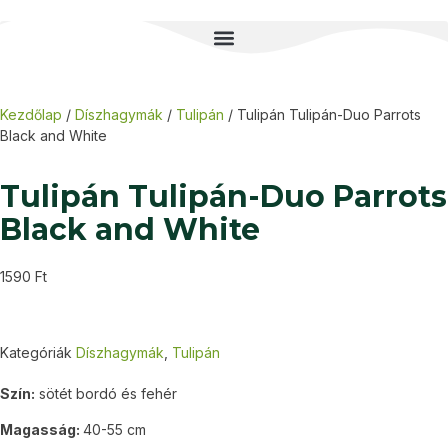
Kezdőlap
/
Díszhagymák
/
Tulipán
/ Tulipán Tulipán-Duo Parrots
Black and White
Tulipán Tulipán-Duo Parrots
Black and White
1590
Ft
Kategóriák
Díszhagymák
,
Tulipán
Szín:
sötét bordó és fehér
Magasság:
40-55 cm