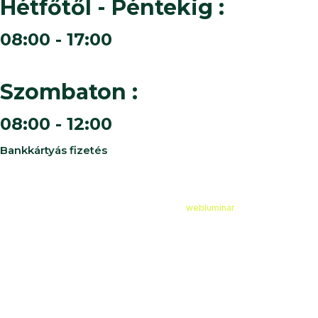
Hétfőtől - Péntekig :
08:00 - 17:00
Szombaton :
08:00 - 12:00
Bankkártyás fizetés
©
2026
Cédruskert Faiskola Minden jog fenntartva.
Design & Developed by
webluminar