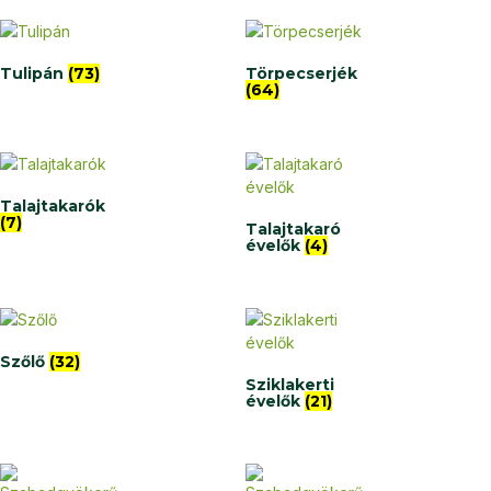
Tulipán
(73)
Törpecserjék
(64)
Talajtakarók
(7)
Talajtakaró
évelők
(4)
Szőlő
(32)
Sziklakerti
évelők
(21)