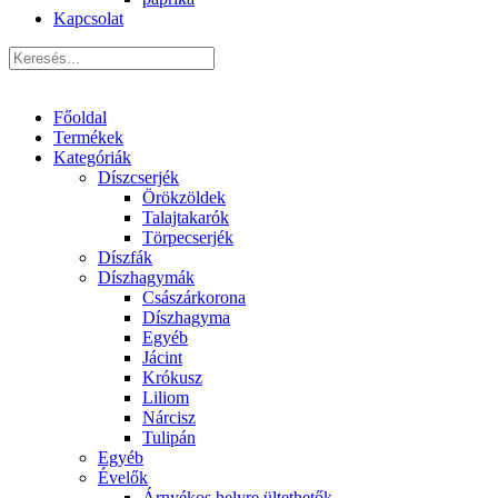
Kapcsolat
Főoldal
Termékek
Kategóriák
Díszcserjék
Örökzöldek
Talajtakarók
Törpecserjék
Díszfák
Díszhagymák
Császárkorona
Díszhagyma
Egyéb
Jácint
Krókusz
Liliom
Nárcisz
Tulipán
Egyéb
Évelők
Árnyékos helyre ültethetők