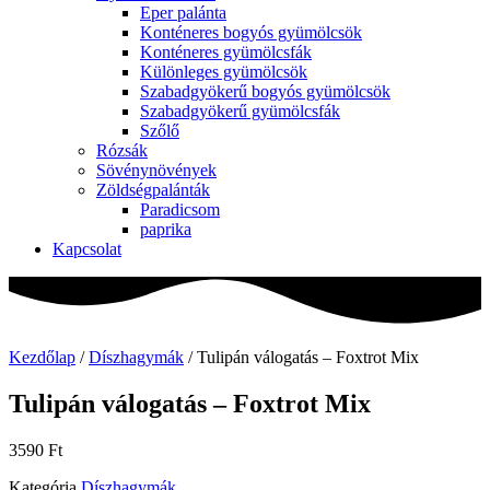
Eper palánta
Konténeres bogyós gyümölcsök
Konténeres gyümölcsfák
Különleges gyümölcsök
Szabadgyökerű bogyós gyümölcsök
Szabadgyökerű gyümölcsfák
Szőlő
Rózsák
Sövénynövények
Zöldségpalánták
Paradicsom
paprika
Kapcsolat
Kezdőlap
/
Díszhagymák
/ Tulipán válogatás – Foxtrot Mix
Tulipán válogatás – Foxtrot Mix
3590
Ft
Kategória
Díszhagymák