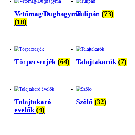
Vetőmag/Dughagyma
Tulipán
(73)
(18)
Törpecserjék
(64)
Talajtakarók
(7)
Talajtakaró
Szőlő
(32)
évelők
(4)