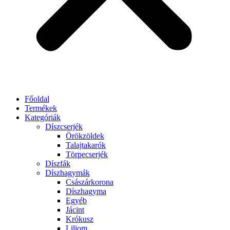
Főoldal
Termékek
Kategóriák
Díszcserjék
Örökzöldek
Talajtakarók
Törpecserjék
Díszfák
Díszhagymák
Császárkorona
Díszhagyma
Egyéb
Jácint
Krókusz
Liliom