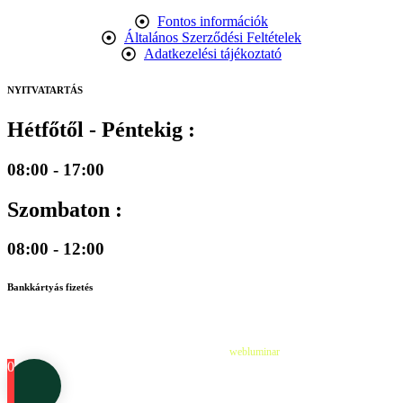
Fontos információk
Általános Szerződési Feltételek
Adatkezelési tájékoztató
NYITVATARTÁS
Hétfőtől - Péntekig :
08:00 - 17:00
Szombaton :
08:00 - 12:00
Bankkártyás fizetés
©
2026
Cédruskert Faiskola Minden jog fenntartva.
Design & Developed by
webluminar
0