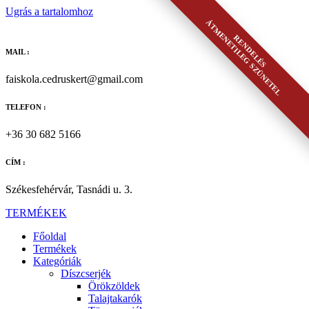
Ugrás a tartalomhoz
ÁTMENETILEG SZÜNETEL
RENDELÉS
MAIL :
faiskola.cedruskert@gmail.com
TELEFON :
+36 30 682 5166
CÍM :
Székesfehérvár, Tasnádi u. 3.
TERMÉKEK
Főoldal
Termékek
Kategóriák
Díszcserjék
Örökzöldek
Talajtakarók