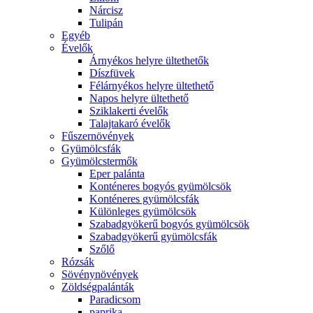
Nárcisz
Tulipán
Egyéb
Évelők
Árnyékos helyre ültethetők
Díszfüvek
Félárnyékos helyre ültethető
Napos helyre ültethető
Sziklakerti évelők
Talajtakaró évelők
Fűszernövények
Gyümölcsfák
Gyümölcstermők
Eper palánta
Konténeres bogyós gyümölcsök
Konténeres gyümölcsfák
Különleges gyümölcsök
Szabadgyökerű bogyós gyümölcsök
Szabadgyökerű gyümölcsfák
Szőlő
Rózsák
Sövénynövények
Zöldségpalánták
Paradicsom
paprika