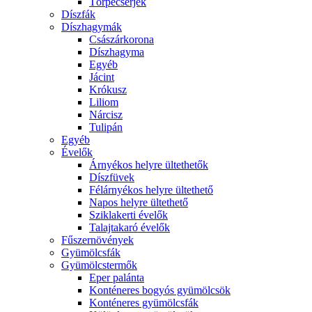
Törpecserjék
Díszfák
Díszhagymák
Császárkorona
Díszhagyma
Egyéb
Jácint
Krókusz
Liliom
Nárcisz
Tulipán
Egyéb
Évelők
Árnyékos helyre ültethetők
Díszfüvek
Félárnyékos helyre ültethető
Napos helyre ültethető
Sziklakerti évelők
Talajtakaró évelők
Fűszernövények
Gyümölcsfák
Gyümölcstermők
Eper palánta
Konténeres bogyós gyümölcsök
Konténeres gyümölcsfák