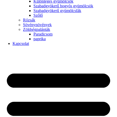
Különleges gyümölcsök
Szabadgyökerű bogyós gyümölcsök
Szabadgyökerű gyümölcsfák
Szőlő
Rózsák
Sövénynövények
Zöldségpalánták
Paradicsom
paprika
Kapcsolat