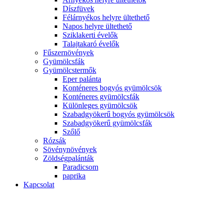
Díszfüvek
Félárnyékos helyre ültethető
Napos helyre ültethető
Sziklakerti évelők
Talajtakaró évelők
Fűszernövények
Gyümölcsfák
Gyümölcstermők
Eper palánta
Konténeres bogyós gyümölcsök
Konténeres gyümölcsfák
Különleges gyümölcsök
Szabadgyökerű bogyós gyümölcsök
Szabadgyökerű gyümölcsfák
Szőlő
Rózsák
Sövénynövények
Zöldségpalánták
Paradicsom
paprika
Kapcsolat