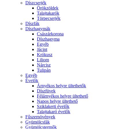
Díszcserjék
Örökzöldek
Talajtakarók
Törpecserjék
Díszfák
Díszhagymák
Császárkorona
Díszhagyma
Egyéb
Jácint
Krókusz
Liliom
Nárcisz
Tulipán
Egyéb
Évelők
Árnyékos helyre ültethetők
Díszfüvek
Félárnyékos helyre ültethető
Napos helyre ültethető
Sziklakerti évelők
Talajtakaró évelők
Fűszernövények
Gyümölcsfák
Gyümölcstermők