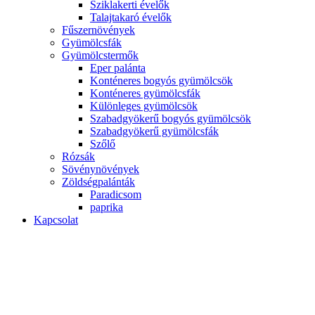
Sziklakerti évelők
Talajtakaró évelők
Fűszernövények
Gyümölcsfák
Gyümölcstermők
Eper palánta
Konténeres bogyós gyümölcsök
Konténeres gyümölcsfák
Különleges gyümölcsök
Szabadgyökerű bogyós gyümölcsök
Szabadgyökerű gyümölcsfák
Szőlő
Rózsák
Sövénynövények
Zöldségpalánták
Paradicsom
paprika
Kapcsolat