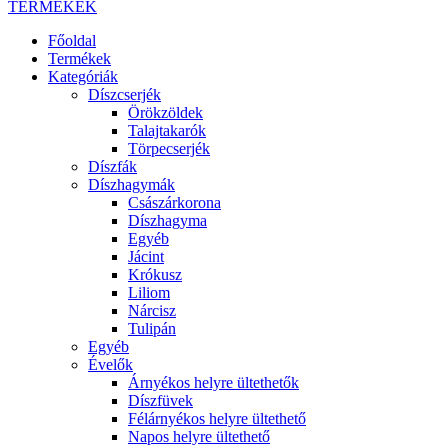
TERMÉKEK
Főoldal
Termékek
Kategóriák
Díszcserjék
Örökzöldek
Talajtakarók
Törpecserjék
Díszfák
Díszhagymák
Császárkorona
Díszhagyma
Egyéb
Jácint
Krókusz
Liliom
Nárcisz
Tulipán
Egyéb
Évelők
Árnyékos helyre ültethetők
Díszfüvek
Félárnyékos helyre ültethető
Napos helyre ültethető