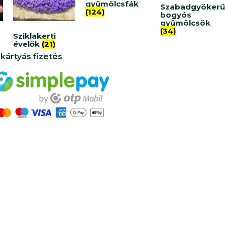
gyümölcsfák
Szabadgyökerű
(124)
bogyós
gyümölcsök
(34)
Sziklakerti
évelők
(21)
kártyás fizetés