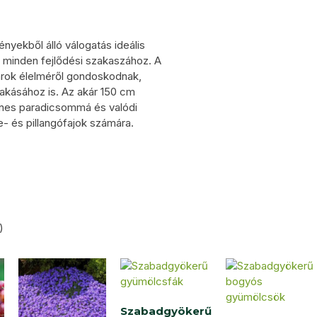
ényekből álló válogatás ideális
ók minden fejlődési szakaszához. A
arok élelméről gondoskodnak,
akásához is. Az akár 150 cm
ínes paradicsommá és valódi
e- és pillangófajok számára.
)
Szabadgyökerű