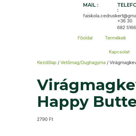
MAIL :
TELEF
:
faiskola.cedruskert@gma
+36 30
682 5166
Főoldal
Termékek
Kapcsolat
Kezdőlap
/
Vetőmag/Dughagyma
/ Virágmagkev
Virágmagke
Happy Butte
2790
Ft