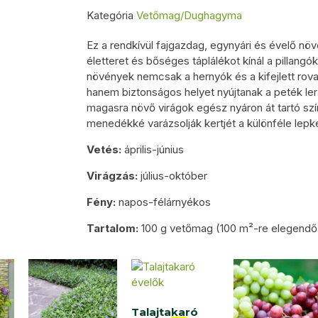
Kategória
Vetőmag/Dughagyma
Ez a rendkívül fajgazdag, egynyári és évelő növ
életteret és bőséges táplálékot kínál a pillang
növények nemcsak a hernyók és a kifejlett rov
hanem biztonságos helyet nyújtanak a peték ler
magasra növő virágok egész nyáron át tartó sz
menedékké varázsolják kertjét a különféle lepk
Vetés:
április-június
Virágzás:
július-október
Fény:
napos-félárnyékos
Tartalom:
100 g vetőmag (100 m²-re elegendő
Talajtakaró