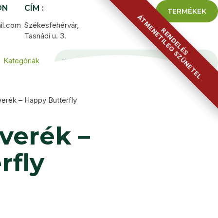
ON
CÍM :
TERMÉKEK
ÁTMENETILEG SZÜNETEL
il.com
Székesfehérvár,
RENDELÉS
Tasnádi u. 3.
Kategóriák
erék – Happy Butterfly
verék –
rfly