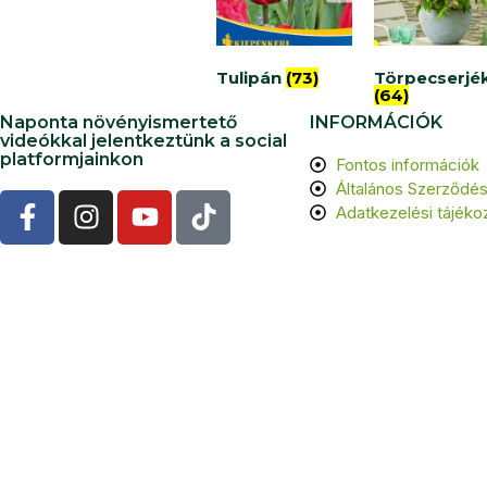
Tulipán
(73)
Törpecserjé
(64)
Naponta növényismertető
INFORMÁCIÓK
videókkal jelentkeztünk a social
platformjainkon
Fontos információk
Általános Szerződési
Adatkezelési tájéko