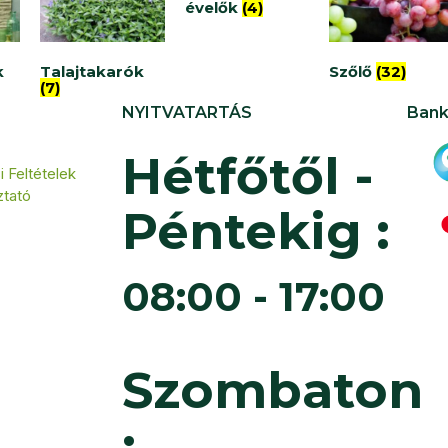
évelők
(4)
k
Talajtakarók
Szőlő
(32)
(7)
NYITVATARTÁS
Bank
Hétfőtől -
 Feltételek
ztató
Péntekig :
08:00 - 17:00
Szombaton
: