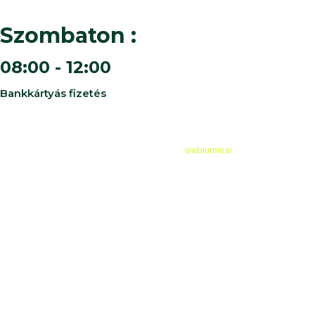
Szombaton :
08:00 - 12:00
Bankkártyás fizetés
©
2026
Cédruskert Faiskola Minden jog fenntartva.
Design & Developed by
webluminar