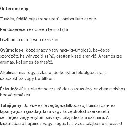
Öntermékeny.
Tüskés, felálló hajtásrendszerű, lombhullató cserje.
Rendszeresen és bőven termő fajta
Lisztharmatra teljesen rezisztens.
Gyümölcse:
középnagy vagy nagy gyümölcsű, kevésbé
szőrözött, halványzöld színű, éretten kissé aranyló. A termés íze
aromás, kellemes és frissítő.
Alkalmas friss fogyasztásra, de konyhai feldolgozásra is
szószokhoz vagy befőttként.
Érésiidő
: Július elején hozza zöldes-sárgás érő, enyhén molyhos
bogyóterméseit.
Talajigény:
Jó víz- és levegőgazdálkodású, humuszban- és
tápanyagban gazdag, laza vagy középkötött szerkezetű,
semleges vagy enyhén savanyú talaj ideális a számára. A
kiszáradásra hajlamos vagy magas talajvizes talajba ne ültessük!