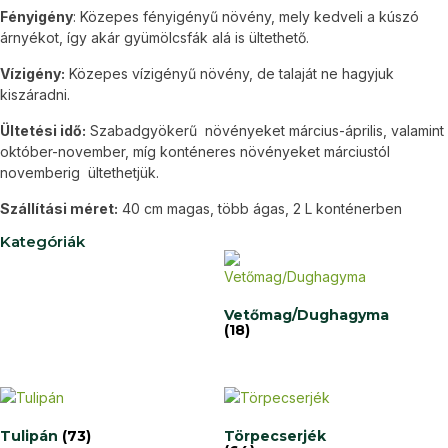
Fényigény
: Közepes fényigényű növény, mely kedveli a kúszó
árnyékot, így akár gyümölcsfák alá is ültethető.
Vízigény:
Közepes vízigényű növény, de talaját ne hagyjuk
kiszáradni.
Ültetési idő:
Szabadgyökerű növényeket március-április, valamint
október-november, míg konténeres növényeket márciustól
novemberig ültethetjük.
Szállítási méret:
40 cm magas, több ágas, 2 L konténerben
Kategóriák
Vetőmag/Dughagyma
(18)
Tulipán
(73)
Törpecserjék