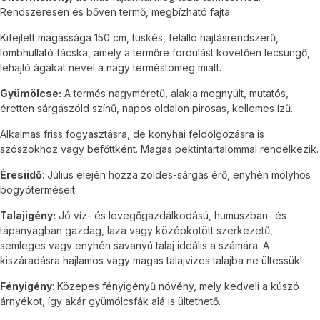
Rendszeresen és bőven termő, megbízható fajta.
Kifejlett magassága 150 cm, tüskés, felálló hajtásrendszerű,
lombhullató fácska, amely a termőre fordulást követően lecsüngő,
lehajló ágakat nevel a nagy terméstömeg miatt.
Gyümölcse:
A termés nagyméretű, alakja megnyúlt, mutatós,
éretten sárgászöld színű, napos oldalon pirosas, kellemes ízű.
Alkalmas friss fogyasztásra, de konyhai feldolgozásra is
szószokhoz vagy befőttként. Magas pektintartalommal rendelkezik.
Érésiidő
: Július elején hozza zöldes-sárgás érő, enyhén molyhos
bogyóterméseit.
Talajigény:
Jó víz- és levegőgazdálkodású, humuszban- és
tápanyagban gazdag, laza vagy középkötött szerkezetű,
semleges vagy enyhén savanyú talaj ideális a számára. A
kiszáradásra hajlamos vagy magas talajvizes talajba ne ültessük!
Fényigény
: Közepes fényigényű növény, mely kedveli a kúszó
árnyékot, így akár gyümölcsfák alá is ültethető.