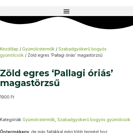
Kezdőlap
/
Gyümölcstermők
/
Szabadgyökerű bogyós
gyümölcsök
/ Zöld egres ‘Pallagi óriás’ magastörzsű
Zöld egres ‘Pallagi óriás’
magastörzsű
1900
Ft
Kategóriák
Gyümölcstermők
,
Szabadgyökerű bogyós gyümölcsök
Öntermékeny,
de más fajtákkal még több termést hoz.