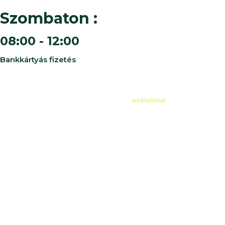
Szombaton :
08:00 - 12:00
Bankkártyás fizetés
©
2026
Cédruskert Faiskola Minden jog fenntartva.
Design & Developed by
webluminar