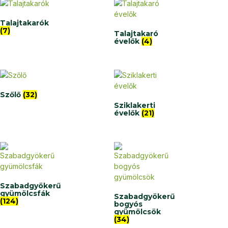
Talajtakarók
(7)
Talajtakaró
évelők
(4)
Szőlő
(32)
Sziklakerti
évelők
(21)
Szabadgyökerű
gyümölcsfák
Szabadgyökerű
(124)
bogyós
gyümölcsök
(34)