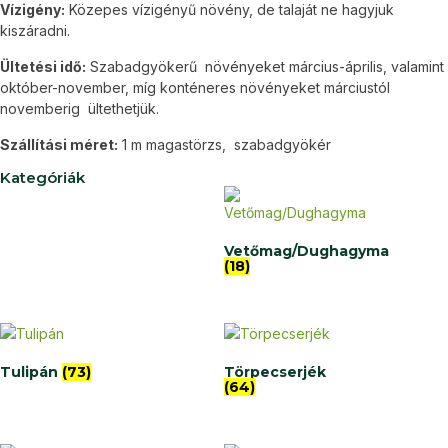
Vízigény:
Közepes vízigényű növény, de talaját ne hagyjuk
kiszáradni.
Ültetési idő:
Szabadgyökerű növényeket március-április, valamint
október-november, míg konténeres növényeket márciustól
novemberig ültethetjük.
Szállítási méret:
1 m magastörzs, szabadgyökér
Kategóriák
Vetőmag/Dughagyma
(18)
Tulipán
(73)
Törpecserjék
(64)